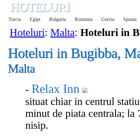
HOTELURI
Turcia
Egipt
Bulgaria
Romania
Grecia
Spania
Hoteluri
:
Malta
:
Hoteluri in 
Hoteluri in Bugibba, Ma
Malta
Relax Inn
-
situat chiar in centrul stati
minut de piata centrala; la 
nisip.