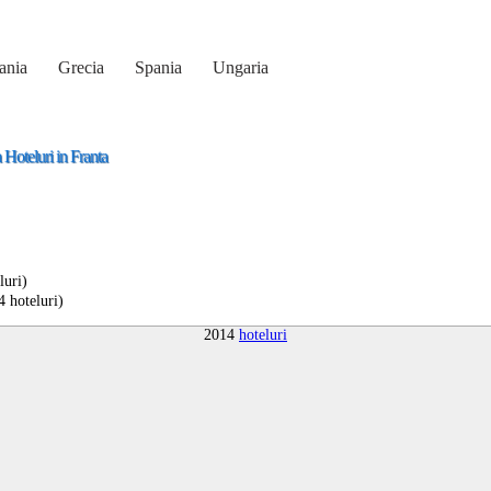
ania
Grecia
Spania
Ungaria
 Hoteluri in Franta
luri)
 hoteluri)
2014
hoteluri