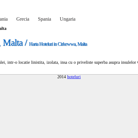
ania
Grecia
Spania
Ungaria
alta
, Malta /
Harta Hoteluri in Cirkewwa, Malta
lei, intr-o locatie linistita, izolata, insa cu o priveliste superba asupra insulel
2014
hoteluri