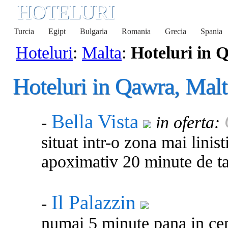
HOTELURI
Turcia
Egipt
Bulgaria
Romania
Grecia
Spania
Hoteluri
:
Malta
:
Hoteluri in 
Hoteluri in Qawra, Malt
Bella Vista
-
in oferta:
situat intr-o zona mai linist
apoximativ 20 minute de t
Il Palazzin
-
numai 5 minute pana in cen