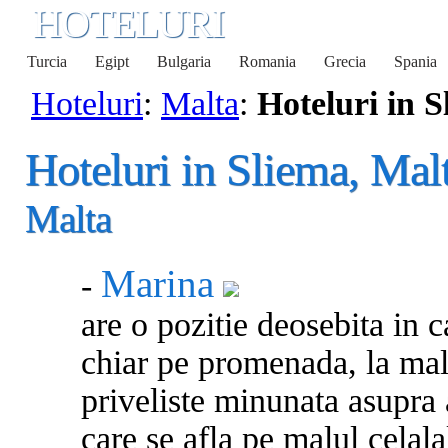
HOTELURI
Turcia
Egipt
Bulgaria
Romania
Grecia
Spania
Hoteluri
:
Malta
:
Hoteluri in 
Hoteluri in Sliema, Mal
Malta
Marina
-
are o pozitie deosebita in 
chiar pe promenada, la mal
priveliste minunata asupra a
care se afla pe malul celalal