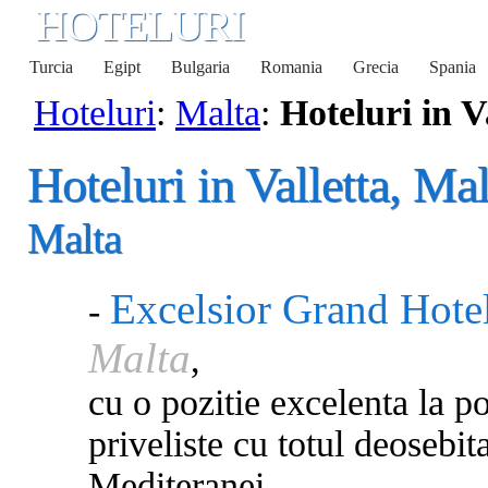
HOTELURI
Turcia
Egipt
Bulgaria
Romania
Grecia
Spania
Hoteluri
:
Malta
:
Hoteluri in V
Hoteluri in Valletta, Mal
Malta
Excelsior Grand Hote
-
Malta
,
cu o pozitie excelenta la poa
priveliste cu totul deosebita
Mediteranei